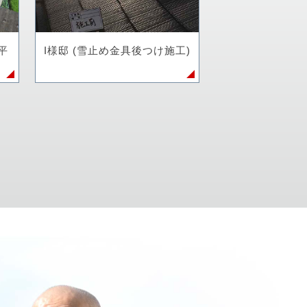
平
I様邸 (雪止め金具後つけ施工)