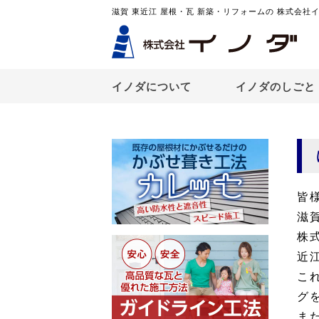
滋賀 東近江 屋根・瓦 新築・リフォームの 株式会社
イノダについて
イノダのしごと
皆
滋
株
近
こ
グ
ま