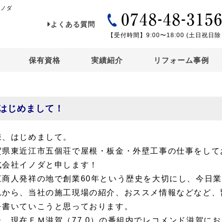
イノダ
よくある質問
【受付時間】9:00〜18:00 (土日祝日除
保有資格
実績紹介
リフォーム事例
はじめまして！
様、はじめまして。
賀県東近江市五個荘で屋根・板金・外壁工事の仕事をして
式会社イノダと申します！
江商人発祥の地で創業60年という歴史を大切にし、今日
れから、当社の施工現場の紹介、おススメ情報などなど、
を書いていこうと思っております。
た、現在ＦＭ滋賀（77.0）の番組内でレコメンド滋賀に