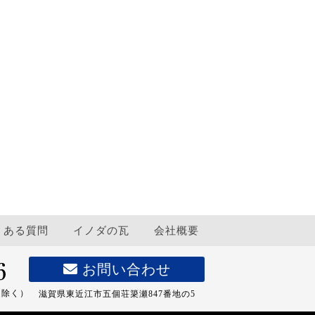
くある質問
イノダの瓦
会社概要
お問い合わせ
日除く）
滋賀県東近江市五個荘
簗瀬847番地の5