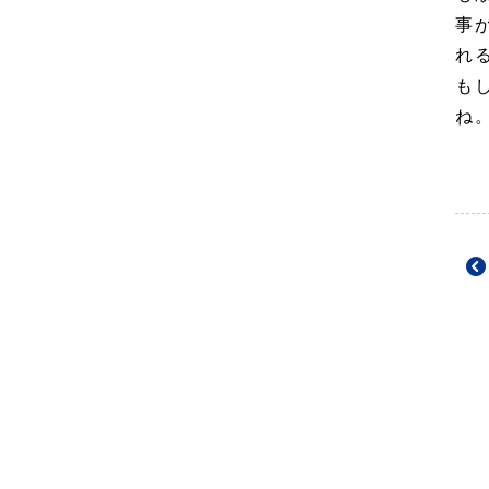
事
れ
も
ね