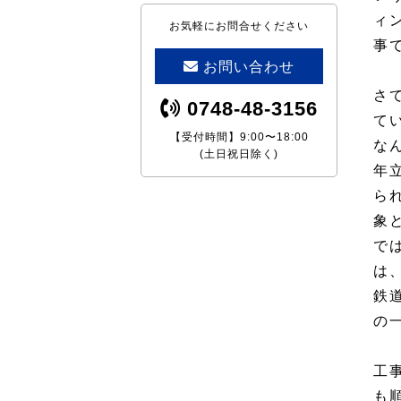
ィ
お気軽にお問合せください
事
お問い合わせ
さ
0748-48-3156
て
【受付時間】9:00〜18:00
な
(土日祝日除く)
年
ら
象
で
は
鉄
の
工
も