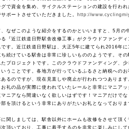
ングで資金を集め、サイクルステーションの建設を行われ
でサポートさせていただきました。
http://www.cyclingm
て、なぜこのような紹介をするのかといいますと、5月の
いる『近江鉄道日野駅舎改修工事』がクラウドファンディ
んです。近江鉄道日野駅は、大正5年に建てられ2016年に
立ち続けている駅舎は非常に珍しいもののようです。その
れたプロジェクトです。このクラウドファンディング、少
ということです。各地方が行っているふるさと納税へのお
はあるのですが、現在見直しや廃止が行われつつあります
、お礼の品が実際に使われていたレールと非常にマニアッ
道マニアなら間違いなく欲しいはずです！マニアだけでな
一部を頂けるという非常にありがたいお礼となっておりま
事に関しましては、駅舎以外にホームも改修をさせて頂く
順次頂いており、工事に着手するのを非常に楽しみにして