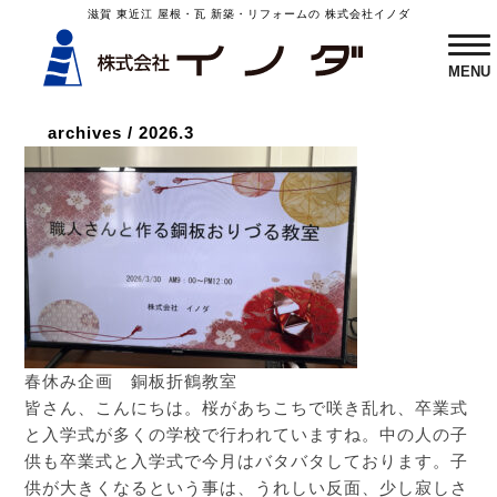
滋賀 東近江 屋根・瓦 新築・リフォームの 株式会社イノダ
ME
MENU
archives
/
2026.3
春休み企画 銅板折鶴教室
皆さん、こんにちは。桜があちこちで咲き乱れ、卒業式
と入学式が多くの学校で行われていますね。中の人の子
供も卒業式と入学式で今月はバタバタしております。子
供が大きくなるという事は、うれしい反面、少し寂しさ