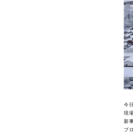
今
現
新
ブ