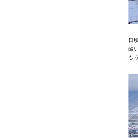
日
酷
も