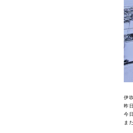
伊
昨日
今
ま