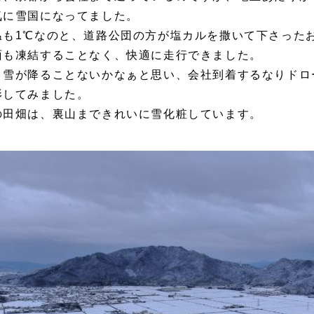
気に雪国になってました。
温も1℃なのと、道路公団の方が塩カルを撒いて下さった
面も凍結することなく、快適に走行できました。
う雪が降ることないかなぁと思い、会社到着するなりドロ
影してみました。
の田畑は、裏山まできれいに雪化粧しています。