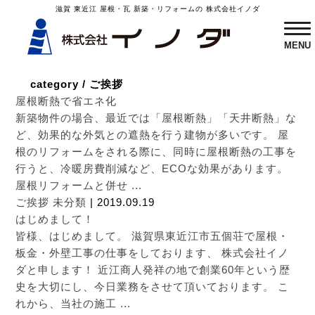
滋賀 東近江 屋根・瓦 新築・リフォームの 株式会社イノダ
ME
MENU
category
/
ご挨拶
屋根断熱で省エネ化
新築物件の場合、最近では「屋根断熱」「天井断熱」な
ど、効果的な外気との遮熱を行う建物が多いです。 屋
根のリフォームをされる際に、同時に屋根断熱の工事を
行うと、冷暖房費削減など、ECOな効果があります。
屋根リフォームと併せ ...
ご挨拶
未分類
| 2019.09.19
はじめまして！
皆様、はじめまして。 滋賀県東近江市五個荘で屋根・
板金・外壁工事の仕事をしております、 株式会社イノ
ダと申します！ 近江商人発祥の地で創業60年という歴
史を大切にし、今日業務をさせて頂いております。 こ
れから、当社の施工 ...